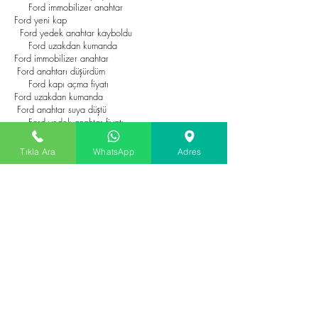
Ford immobilizer anahtar
Ford yeni kap
Ford yedek anahtar kayboldu
Ford uzakdan kumanda
Ford immobilizer anahtar
Ford anahtarı düşürdüm
Ford kapı açma fiyatı
Ford uzakdan kumanda
Ford anahtar suya düştü
Ford yedek anahtar fiyatı
Ford kapı açma fiyatı
Ford anahtar uygun fiyatı
Tıkla Ara
WhatsApp
Adres
Ford anahtar fiyatı
Ford yedek anahtar fiyatı
Ford kilit tamiri uygun fiyatı
Ford çilingir fiyatı
Ford anahtar fiyatı
Ford kapı kilit tamiri
Ford kontak tamiri fiyatı
Ford çilingir fiyatı
Ford şifreli anahtar
Ford kilit tamiri fiyatı
Ford kontak tamiri fiyatı
Ford şifreli kumanda
Ford kapı açma fiyatı