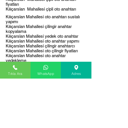
fiyatları
Kılıçarslan Mahallesi çipli oto anahtarı
Kılıçarslan Mahallesi oto anahtarı sustalı
yapımı
Kılıçarslan Mahallesi çilingir anahtar
kopyalama
Kılıçarslan Mahallesi yedek oto anahtar
Kılıçarslan Mahallesi oto anahtar yapımı
Kılıçarslan Mahallesi çilingir anahtarcı
Kılıçarslan Mahallesi oto çilingir fiyatları
Kılıçarslan Mahallesi oto anahtar
yedekleme
Kılıçarslan Mahallesi oto anahtar
kopyalama
Tıkla Ara
WhatsApp
Adres
Kılıçarslan Mahallesi oto anahtar kodlama
Kılıçarslan Mahallesi oto anahtar
Kılıçarslan Mahallesi araba kumandası
Kılıçarslan Mahallesi araç kumandası
Kılıçarslan Mahallesi araç uzaktan
kumanda
Kılıçarslan Mahallesi oto uzaktan kumanda
Kılıçarslan Mahallesi oto alarm kumandası
Kılıçarslan Mahallesi ucuz çilingir
Kılıçarslan Mahallesi çelik kapı göbeği
değiştirme fiyatı