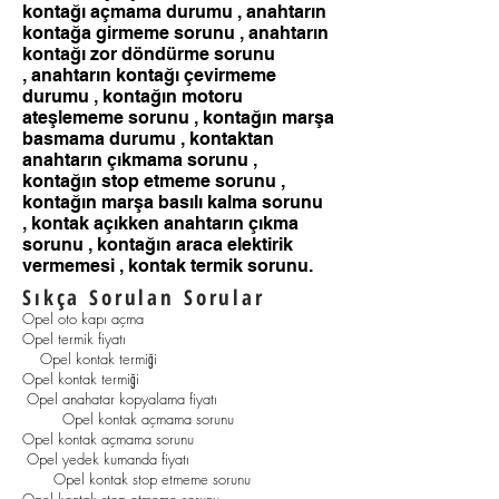
kontağı açmama durumu , anahtarın
kontağa girmeme sorunu , anahtarın
kontağı zor döndürme sorunu
, anahtarın kontağı çevirmeme
durumu ,
kontağın motoru
ateşlememe sorunu ,
kontağın marşa
basmama durumu , kontaktan
anahtarın çıkmama sorunu ,
kontağın stop etmeme sorunu ,
kontağın marşa basılı kalma sorunu
, kontak açıkken anahtarın çıkma
sorunu , kontağın araca elektirik
vermemesi , kontak termik sorunu.
Sıkça Sorulan Sorular
Opel oto kapı açma
Opel termik fiyatı
Opel kontak termiği
Opel kontak termiği
Opel anahatar kopyalama fiyatı
Opel kontak açmama sorunu
Opel kontak açmama sorunu
Opel yedek kumanda fiyatı
Opel kontak stop etmeme sorunu