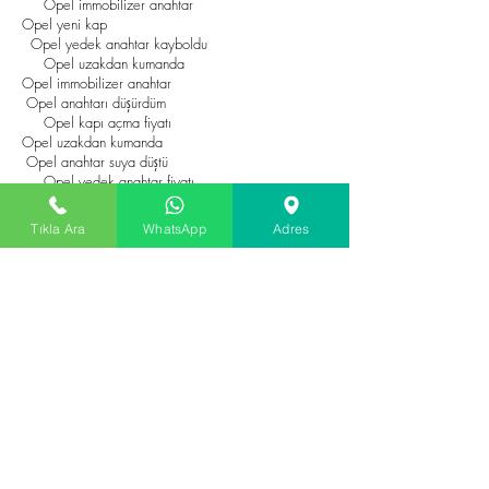
Opel immobilizer anahtar
Opel yeni kap
Opel yedek anahtar kayboldu
Opel uzakdan kumanda
Opel immobilizer anahtar
Opel anahtarı düşürdüm
Opel kapı açma fiyatı
Opel uzakdan kumanda
Opel anahtar suya düştü
Opel yedek anahtar fiyatı
Opel kapı açma fiyatı
Opel anahtar uygun fiyatı
Tıkla Ara
WhatsApp
Adres
Opel anahtar fiyatı
Opel yedek anahtar fiyatı
Opel kilit tamiri uygun fiyatı
Opel çilingir fiyatı
Opel anahtar fiyatı
Opel kapı kilit tamiri
Opel kontak tamiri fiyatı
Opel çilingir fiyatı
Opel şifreli anahtar
Opel kilit tamiri fiyatı
Opel kontak tamiri fiyatı
Opel şifreli kumanda
Opel kapı açma fiyatı